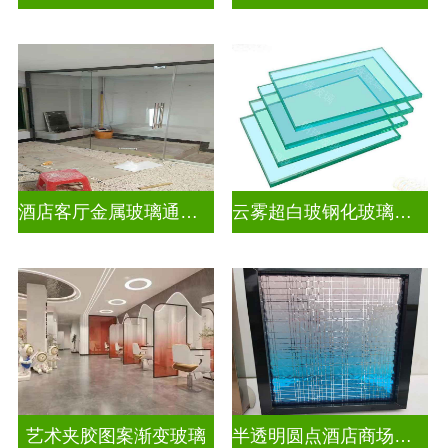
酒店客厅金属玻璃通花格栅入户玄关隔断
云雾超白玻钢化玻璃隔断
艺术夹胶图案渐变玻璃
半透明圆点酒店商场图案渐变玻璃