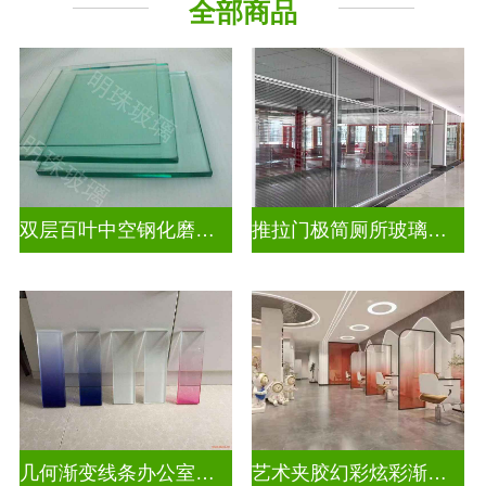
全部商品
压花玻璃
双层百叶中空钢化磨砂玄关隔断
推拉门极简厕所玻璃移门隔断墙
几何渐变线条办公室渐变装饰玻璃
艺术夹胶幻彩炫彩渐变玻璃