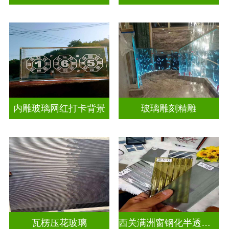
内雕玻璃网红打卡背景
玻璃雕刻精雕
瓦楞压花玻璃
西关满洲窗钢化半透明压花玻璃