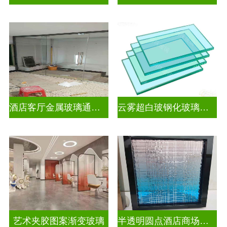
酒店客厅金属玻璃通花格栅入户玄关隔断
云雾超白玻钢化玻璃隔断
艺术夹胶图案渐变玻璃
半透明圆点酒店商场图案渐变玻璃