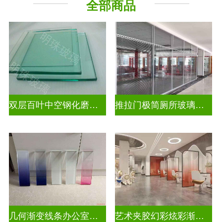
全部商品
压花玻璃
双层百叶中空钢化磨砂玄关隔断
推拉门极简厕所玻璃移门隔断墙
几何渐变线条办公室渐变装饰玻璃
艺术夹胶幻彩炫彩渐变玻璃