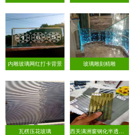
内雕玻璃网红打卡背景
玻璃雕刻精雕
瓦楞压花玻璃
西关满洲窗钢化半透明压花玻璃