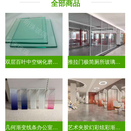
全部商品
压花玻璃
双层百叶中空钢化磨砂玄关隔断
推拉门极简厕所玻璃移门隔断墙
几何渐变线条办公室渐变装饰玻璃
艺术夹胶幻彩炫彩渐变玻璃