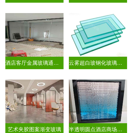
酒店客厅金属玻璃通花格栅入户玄关隔断
云雾超白玻钢化玻璃隔断
艺术夹胶图案渐变玻璃
半透明圆点酒店商场图案渐变玻璃