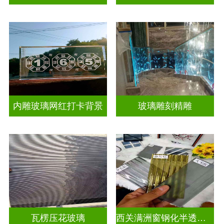
内雕玻璃网红打卡背景
玻璃雕刻精雕
瓦楞压花玻璃
西关满洲窗钢化半透明压花玻璃