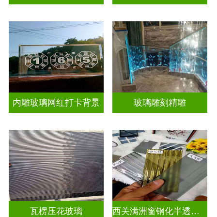
内雕玻璃网红打卡背景
玻璃雕刻精雕
瓦楞压花玻璃
西关满洲窗钢化半透明压花玻璃