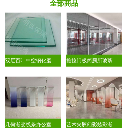
全部商品
压花玻璃
双层百叶中空钢化磨砂玄关隔断
推拉门极简厕所玻璃移门隔断墙
几何渐变线条办公室渐变装饰玻璃
艺术夹胶幻彩炫彩渐变玻璃