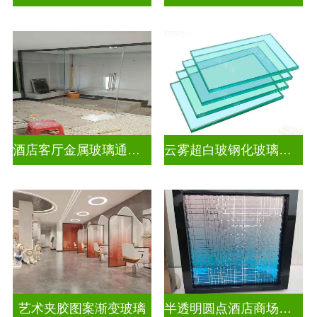
酒店客厅金属玻璃通花格栅入户玄关隔断
云雾超白玻钢化玻璃隔断
艺术夹胶图案渐变玻璃
半透明圆点酒店商场图案渐变玻璃