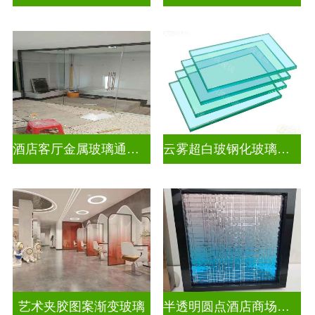
酒店客厅金属玻璃通花格栅入户玄关隔断
云雾超白玻钢化玻璃隔断
艺术夹胶图案渐变玻璃
半透明圆点酒店商场图案渐变玻璃