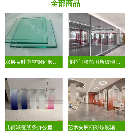
全部商品
压花玻璃
双层百叶中空钢化磨砂玄关隔断
推拉门极简厕所玻璃移门隔断墙
几何渐变线条办公室渐变装饰玻璃
艺术夹胶幻彩炫彩渐变玻璃