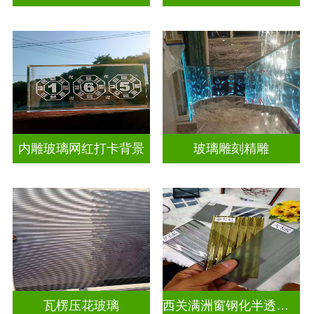
内雕玻璃网红打卡背景
玻璃雕刻精雕
瓦楞压花玻璃
西关满洲窗钢化半透明压花玻璃