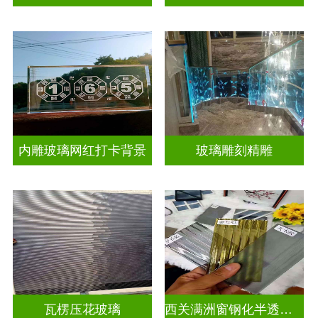
内雕玻璃网红打卡背景
玻璃雕刻精雕
瓦楞压花玻璃
西关满洲窗钢化半透明压花玻璃