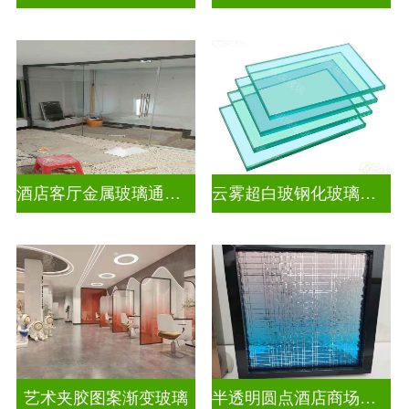
酒店客厅金属玻璃通花格栅入户玄关隔断
云雾超白玻钢化玻璃隔断
艺术夹胶图案渐变玻璃
半透明圆点酒店商场图案渐变玻璃