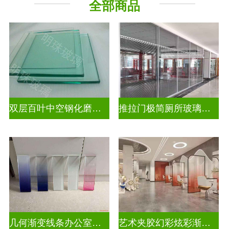
全部商品
压花玻璃
双层百叶中空钢化磨砂玄关隔断
推拉门极简厕所玻璃移门隔断墙
几何渐变线条办公室渐变装饰玻璃
艺术夹胶幻彩炫彩渐变玻璃