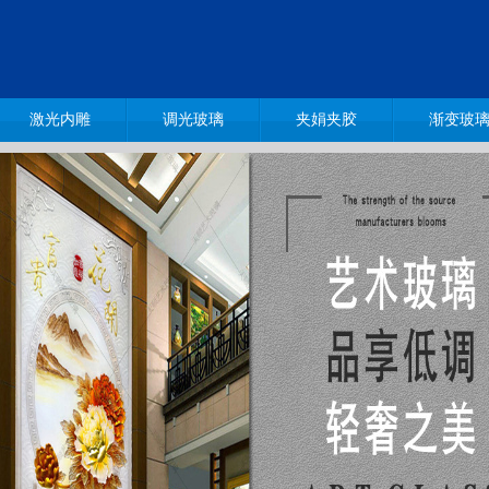
激光内雕
调光玻璃
夹娟夹胶
渐变玻