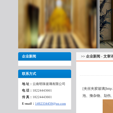
企业新闻
>>
企业新闻
- 文章
联系方式
地 址：
云南明珠玻璃有限公司
[夹丝夹胶玻璃]ht
电 话：
18224443661
泡、搀杂物、划伤
传 真：
18224443661
E-mail：
1492334459@qq.com