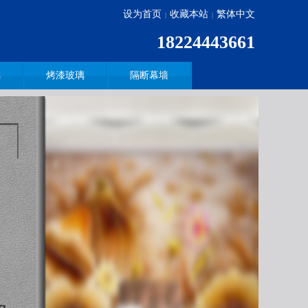
设为首页
收藏本站
繁体中文
|
|
18224443661
璃
烤漆玻璃
隔断幕墙