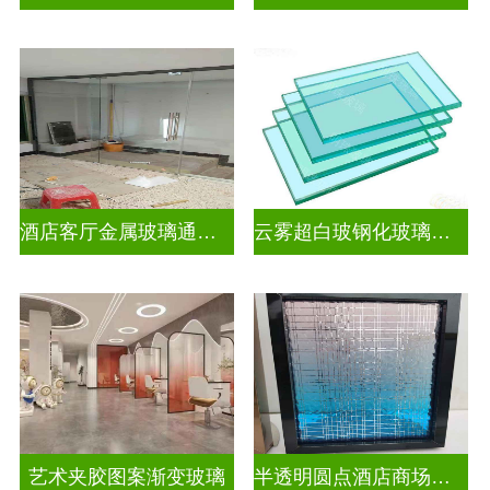
酒店客厅金属玻璃通花格栅入户玄关隔断
云雾超白玻钢化玻璃隔断
艺术夹胶图案渐变玻璃
半透明圆点酒店商场图案渐变玻璃