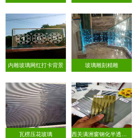
内雕玻璃网红打卡背景
玻璃雕刻精雕
瓦楞压花玻璃
西关满洲窗钢化半透明压花玻璃