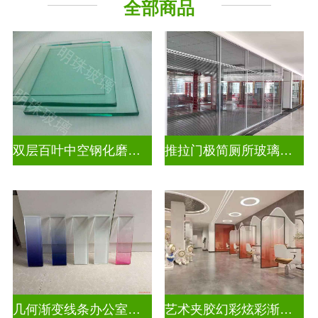
全部商品
压花玻璃
双层百叶中空钢化磨砂玄关隔断
推拉门极简厕所玻璃移门隔断墙
几何渐变线条办公室渐变装饰玻璃
艺术夹胶幻彩炫彩渐变玻璃