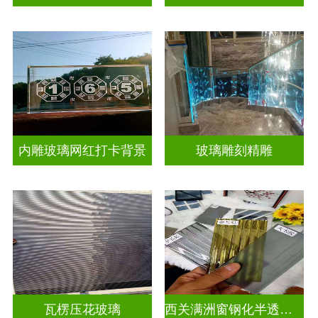
内雕玻璃网红打卡背景
玻璃雕刻精雕
瓦楞压花玻璃
西关满洲窗钢化半透明压花玻璃