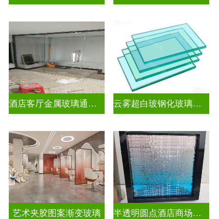
酒店客厅金属玻璃通花格栅入户玄关隔断
云雾超白玻钢化玻璃隔断
艺术夹胶图案渐变玻璃
半透明圆点酒店商场图案渐变玻璃