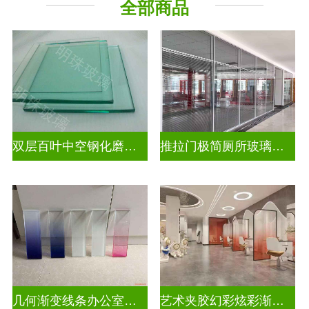
全部商品
压花玻璃
双层百叶中空钢化磨砂玄关隔断
推拉门极简厕所玻璃移门隔断墙
几何渐变线条办公室渐变装饰玻璃
艺术夹胶幻彩炫彩渐变玻璃