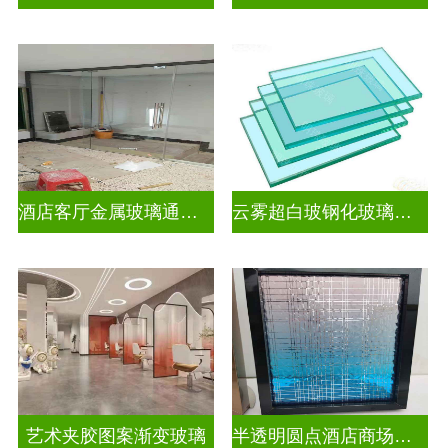
酒店客厅金属玻璃通花格栅入户玄关隔断
云雾超白玻钢化玻璃隔断
艺术夹胶图案渐变玻璃
半透明圆点酒店商场图案渐变玻璃