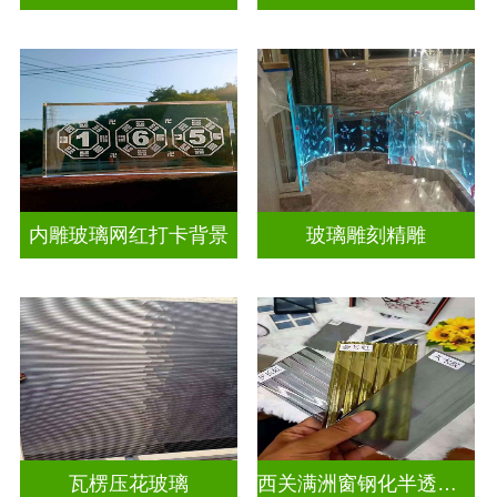
内雕玻璃网红打卡背景
玻璃雕刻精雕
瓦楞压花玻璃
西关满洲窗钢化半透明压花玻璃